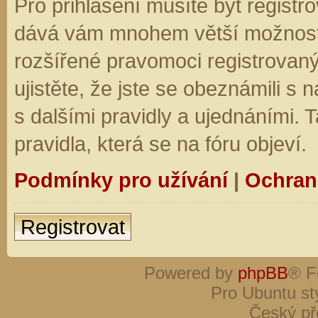
Pro přihlášení musíte být registro
dává vám mnohem větší možnosti.
rozšířené pravomoci registrovaný
ujistěte, že jste se obeznámili s
s dalšími pravidly a ujednáními. Ta
pravidla, která se na fóru objeví.
Podmínky pro užívání
|
Ochran
Registrovat
Powered by
phpBB
® F
Pro Ubuntu st
Český př