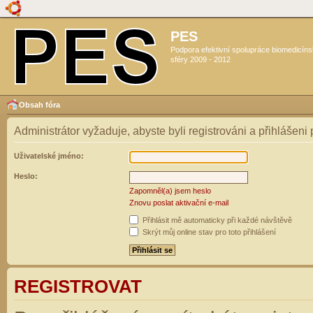
PES
Podpora efektivní spolupráce biomedicín
sféry 2009 - 2012
Obsah fóra
Administrátor vyžaduje, abyste byli registrováni a přihlášeni
Uživatelské jméno:
Heslo:
Zapomněl(a) jsem heslo
Znovu poslat aktivační e-mail
Přihlásit mě automaticky při každé návštěvě
Skrýt můj online stav pro toto přihlášení
REGISTROVAT