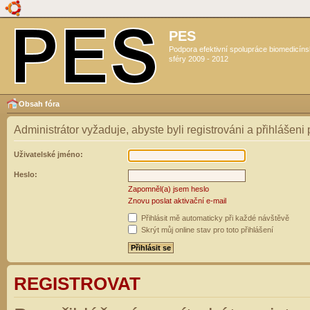
PES
Podpora efektivní spolupráce biomedicín
sféry 2009 - 2012
Obsah fóra
Administrátor vyžaduje, abyste byli registrováni a přihlášeni
Uživatelské jméno:
Heslo:
Zapomněl(a) jsem heslo
Znovu poslat aktivační e-mail
Přihlásit mě automaticky při každé návštěvě
Skrýt můj online stav pro toto přihlášení
REGISTROVAT