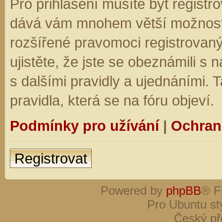
Pro přihlášení musíte být registro
dává vám mnohem větší možnosti.
rozšířené pravomoci registrovaný
ujistěte, že jste se obeznámili s
s dalšími pravidly a ujednáními. Ta
pravidla, která se na fóru objeví.
Podmínky pro užívání
|
Ochran
Registrovat
Powered by
phpBB
® F
Pro Ubuntu st
Český př