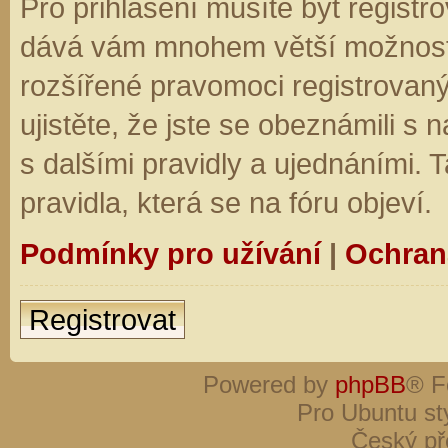
Pro přihlášení musíte být registro
dává vám mnohem větší možnosti.
rozšířené pravomoci registrovaný
ujistěte, že jste se obeznámili s
s dalšími pravidly a ujednáními. Ta
pravidla, která se na fóru objeví.
Podmínky pro užívání
|
Ochran
Registrovat
Powered by
phpBB
® F
Pro Ubuntu st
Český př