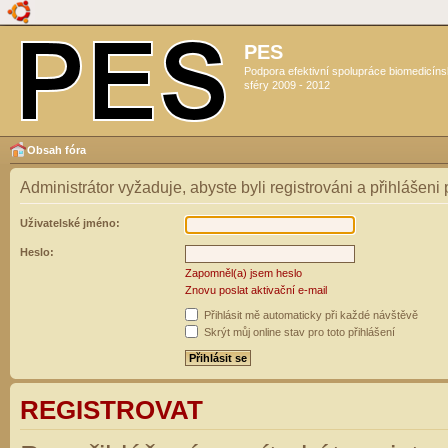
PES
Podpora efektivní spolupráce biomedicín
sféry 2009 - 2012
Obsah fóra
Administrátor vyžaduje, abyste byli registrováni a přihlášeni
Uživatelské jméno:
Heslo:
Zapomněl(a) jsem heslo
Znovu poslat aktivační e-mail
Přihlásit mě automaticky při každé návštěvě
Skrýt můj online stav pro toto přihlášení
REGISTROVAT