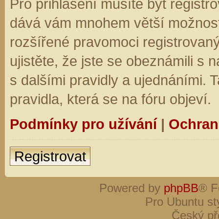
Pro přihlášení musíte být registro
dává vám mnohem větší možnosti.
rozšířené pravomoci registrovaný
ujistěte, že jste se obeznámili s
s dalšími pravidly a ujednáními. Ta
pravidla, která se na fóru objeví.
Podmínky pro užívání
|
Ochran
Registrovat
Powered by
phpBB
® F
Pro Ubuntu st
Český př