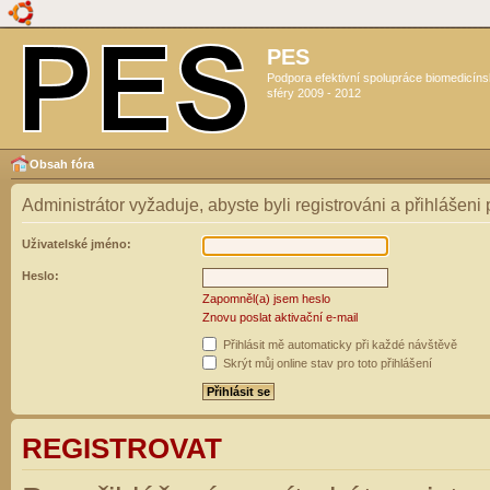
PES
Podpora efektivní spolupráce biomedicín
sféry 2009 - 2012
Obsah fóra
Administrátor vyžaduje, abyste byli registrováni a přihlášeni
Uživatelské jméno:
Heslo:
Zapomněl(a) jsem heslo
Znovu poslat aktivační e-mail
Přihlásit mě automaticky při každé návštěvě
Skrýt můj online stav pro toto přihlášení
REGISTROVAT