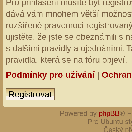
Pro přihlášení musíte být registro
dává vám mnohem větší možnosti.
rozšířené pravomoci registrovaný
ujistěte, že jste se obeznámili s
s dalšími pravidly a ujednáními. Ta
pravidla, která se na fóru objeví.
Podmínky pro užívání
|
Ochran
Registrovat
Powered by
phpBB
® F
Pro Ubuntu st
Český př