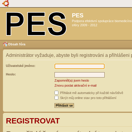
PES
Podpora efektivní spolupráce biomedicín
sféry 2009 - 2012
Obsah fóra
Administrátor vyžaduje, abyste byli registrováni a přihlášeni
Uživatelské jméno:
Heslo:
Zapomněl(a) jsem heslo
Znovu poslat aktivační e-mail
Přihlásit mě automaticky při každé návštěvě
Skrýt můj online stav pro toto přihlášení
REGISTROVAT