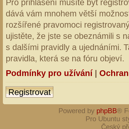
Pro přihlášení musíte být registro
dává vám mnohem větší možnosti.
rozšířené pravomoci registrovaný
ujistěte, že jste se obeznámili s
s dalšími pravidly a ujednáními. Ta
pravidla, která se na fóru objeví.
Podmínky pro užívání
|
Ochran
Registrovat
Powered by
phpBB
® F
Pro Ubuntu st
Český př