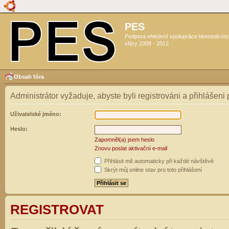
PES
Podpora efektivní spolupráce biomedicín
sféry 2009 - 2012
Obsah fóra
Administrátor vyžaduje, abyste byli registrováni a přihlášeni
Uživatelské jméno:
Heslo:
Zapomněl(a) jsem heslo
Znovu poslat aktivační e-mail
Přihlásit mě automaticky při každé návštěvě
Skrýt můj online stav pro toto přihlášení
REGISTROVAT