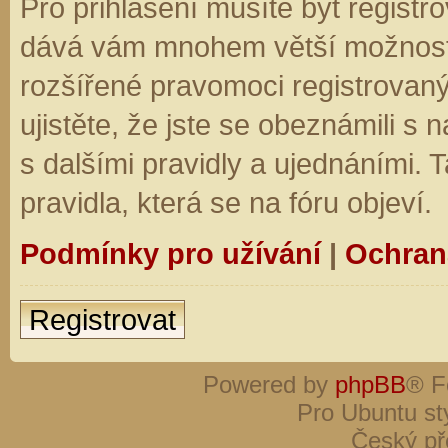
Pro přihlášení musíte být registro
dává vám mnohem větší možnosti.
rozšířené pravomoci registrovaný
ujistěte, že jste se obeznámili s
s dalšími pravidly a ujednáními. Ta
pravidla, která se na fóru objeví.
Podmínky pro užívání
|
Ochran
Registrovat
Powered by
phpBB
® F
Pro Ubuntu st
Český př