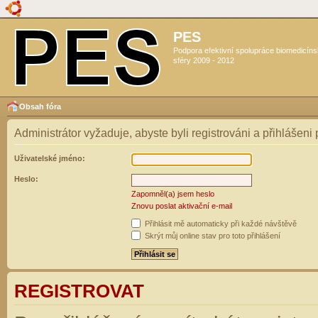
PES
Podpora efektivní spolupráce biomedicín
sféry 2009 - 2012
Obsah fóra
Administrátor vyžaduje, abyste byli registrováni a přihlášeni
Uživatelské jméno:
Heslo:
Zapomněl(a) jsem heslo
Znovu poslat aktivační e-mail
Přihlásit mě automaticky při každé návštěvě
Skrýt můj online stav pro toto přihlášení
REGISTROVAT