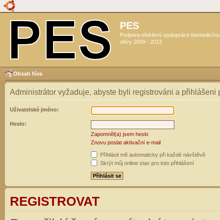
PES
Podpora efektivní spolupráce biomedicín
sféry 2009 - 2012
Obsah fóra
Administrátor vyžaduje, abyste byli registrováni a přihlášeni
Uživatelské jméno:
Heslo:
Zapomněl(a) jsem heslo
Znovu poslat aktivační e-mail
Přihlásit mě automaticky při každé návštěvě
Skrýt můj online stav pro toto přihlášení
REGISTROVAT