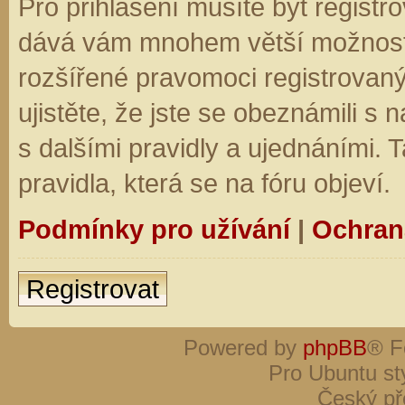
Pro přihlášení musíte být registro
dává vám mnohem větší možnosti.
rozšířené pravomoci registrovaný
ujistěte, že jste se obeznámili s
s dalšími pravidly a ujednáními. Ta
pravidla, která se na fóru objeví.
Podmínky pro užívání
|
Ochran
Registrovat
Powered by
phpBB
® F
Pro Ubuntu st
Český př