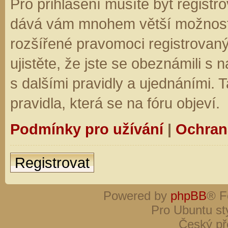
Pro přihlášení musíte být registro
dává vám mnohem větší možnosti.
rozšířené pravomoci registrovaný
ujistěte, že jste se obeznámili s
s dalšími pravidly a ujednáními. Ta
pravidla, která se na fóru objeví.
Podmínky pro užívání
|
Ochran
Registrovat
Powered by
phpBB
® F
Pro Ubuntu st
Český př