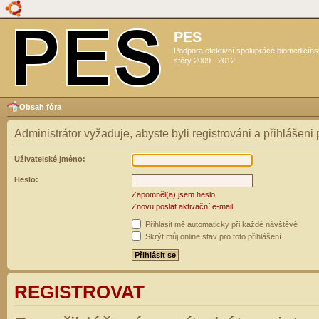
PES
Podpora efektivní spolupráce biomedicín
sféry 2009 - 2012
Obsah fóra
Administrátor vyžaduje, abyste byli registrováni a přihlášeni
Uživatelské jméno:
Heslo:
Zapomněl(a) jsem heslo
Znovu poslat aktivační e-mail
Přihlásit mě automaticky při každé návštěvě
Skrýt můj online stav pro toto přihlášení
REGISTROVAT