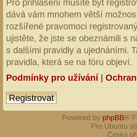
Pro přihlášení musíte být registro
dává vám mnohem větší možnosti.
rozšířené pravomoci registrovaný
ujistěte, že jste se obeznámili s
s dalšími pravidly a ujednáními. Ta
pravidla, která se na fóru objeví.
Podmínky pro užívání
|
Ochran
Registrovat
Powered by
phpBB
® F
Pro Ubuntu st
Český př