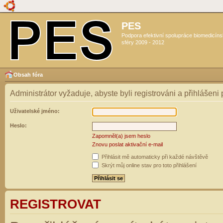
PES
Podpora efektivní spolupráce biomedicín
sféry 2009 - 2012
Obsah fóra
Administrátor vyžaduje, abyste byli registrováni a přihlášeni
Uživatelské jméno:
Heslo:
Zapomněl(a) jsem heslo
Znovu poslat aktivační e-mail
Přihlásit mě automaticky při každé návštěvě
Skrýt můj online stav pro toto přihlášení
REGISTROVAT