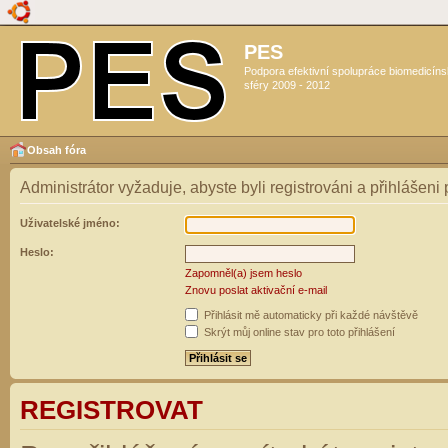
PES
Podpora efektivní spolupráce biomedicín
sféry 2009 - 2012
Obsah fóra
Administrátor vyžaduje, abyste byli registrováni a přihlášeni
Uživatelské jméno:
Heslo:
Zapomněl(a) jsem heslo
Znovu poslat aktivační e-mail
Přihlásit mě automaticky při každé návštěvě
Skrýt můj online stav pro toto přihlášení
REGISTROVAT