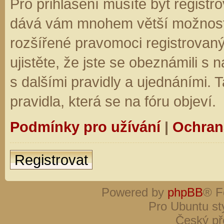
Pro přihlášení musíte být registro
dává vám mnohem větší možnosti.
rozšířené pravomoci registrovaný
ujistěte, že jste se obeznámili s
s dalšími pravidly a ujednáními. Ta
pravidla, která se na fóru objeví.
Podmínky pro užívání
|
Ochran
Registrovat
Powered by
phpBB
® F
Pro Ubuntu st
Český př