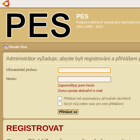
PES
Podpora efektivní spolupráce biomedicín
sféry 2009 - 2012
Obsah fóra
Administrátor vyžaduje, abyste byli registrováni a přihlášeni
Uživatelské jméno:
Heslo:
Zapomněl(a) jsem heslo
Znovu poslat aktivační e-mail
Přihlásit mě automaticky při každé návštěvě
Skrýt můj online stav pro toto přihlášení
REGISTROVAT