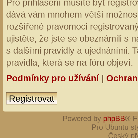
Pro přihlášení musíte být registro
dává vám mnohem větší možnosti.
rozšířené pravomoci registrovaný
ujistěte, že jste se obeznámili s
s dalšími pravidly a ujednáními. Ta
pravidla, která se na fóru objeví.
Podmínky pro užívání
|
Ochran
Registrovat
Powered by
phpBB
® F
Pro Ubuntu st
Český př