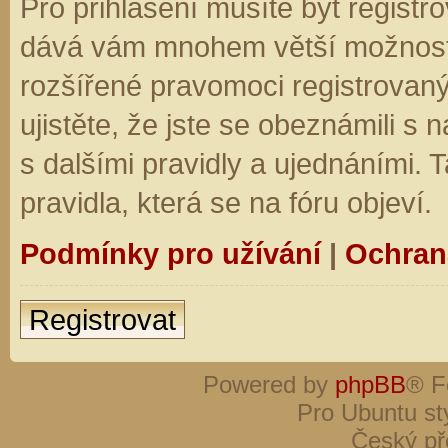
Pro přihlášení musíte být registro
dává vám mnohem větší možnosti.
rozšířené pravomoci registrovaný
ujistěte, že jste se obeznámili s
s dalšími pravidly a ujednáními. Ta
pravidla, která se na fóru objeví.
Podmínky pro užívání
|
Ochran
Registrovat
Powered by
phpBB
® F
Pro Ubuntu st
Český př