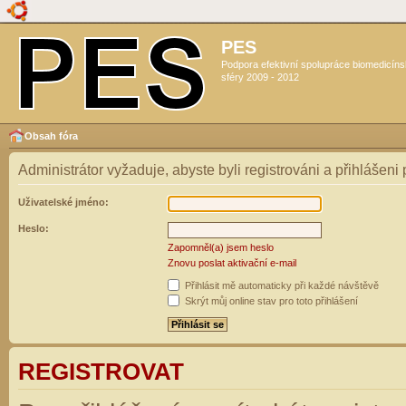
PES
Podpora efektivní spolupráce biomedicín
sféry 2009 - 2012
Obsah fóra
Administrátor vyžaduje, abyste byli registrováni a přihlášeni
Uživatelské jméno:
Heslo:
Zapomněl(a) jsem heslo
Znovu poslat aktivační e-mail
Přihlásit mě automaticky při každé návštěvě
Skrýt můj online stav pro toto přihlášení
REGISTROVAT