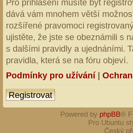
Pro přihlášení musíte být registro
dává vám mnohem větší možnosti.
rozšířené pravomoci registrovaný
ujistěte, že jste se obeznámili s
s dalšími pravidly a ujednáními. Ta
pravidla, která se na fóru objeví.
Podmínky pro užívání
|
Ochran
Registrovat
Powered by
phpBB
® F
Pro Ubuntu st
Český př