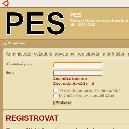
PES
Podpora efektivní spolupráce biomedicín
sféry 2009 - 2012
Obsah fóra
Administrátor vyžaduje, abyste byli registrováni a přihlášeni
Uživatelské jméno:
Heslo:
Zapomněl(a) jsem heslo
Znovu poslat aktivační e-mail
Přihlásit mě automaticky při každé návštěvě
Skrýt můj online stav pro toto přihlášení
REGISTROVAT