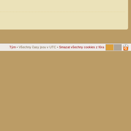
Tým
• Všechny časy jsou v UTC •
Smazat všechny cookies z fóra