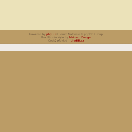
Powered by
phpBB
® Forum Software © phpBB Group
Pro Ubuntu style by
Ishimaru Design
Český překlad –
phpBB.cz