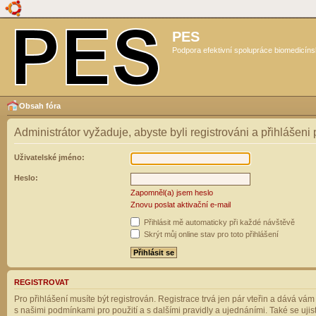
PES
Podpora efektivní spolupráce biomedicíns
Obsah fóra
Administrátor vyžaduje, abyste byli registrováni a přihlášeni
Uživatelské jméno:
Heslo:
Zapomněl(a) jsem heslo
Znovu poslat aktivační e-mail
Přihlásit mě automaticky při každé návštěvě
Skrýt můj online stav pro toto přihlášení
REGISTROVAT
Pro přihlášení musíte být registrován. Registrace trvá jen pár vteřin a dává vá
s našimi podmínkami pro použití a s dalšími pravidly a ujednáními. Také se ujistět