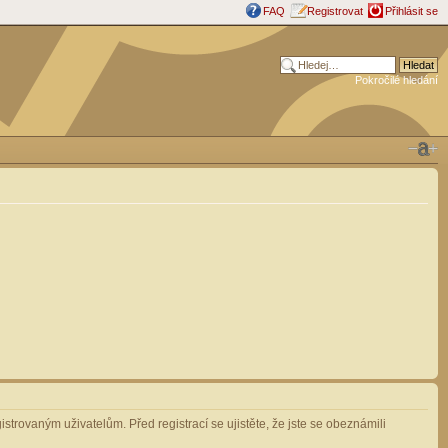
FAQ
Registrovat
Přihlásit se
Pokročilé hledání
strovaným uživatelům. Před registrací se ujistěte, že jste se obeznámili