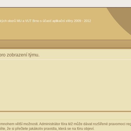
kých oborů MU a VUT Brno s účastí aplikační sféry 2009 - 2012
 pro zobrazení týmu.
m mnohem větší možnosti. Administrátor fóra též může dávat rozšířené pravomoci regi
e, že si přečtete jakákoliv pravidla, která se na fóru objeví.