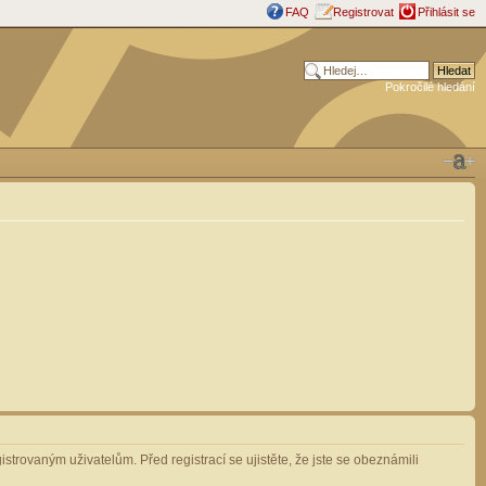
FAQ
Registrovat
Přihlásit se
Pokročilé hledání
strovaným uživatelům. Před registrací se ujistěte, že jste se obeznámili