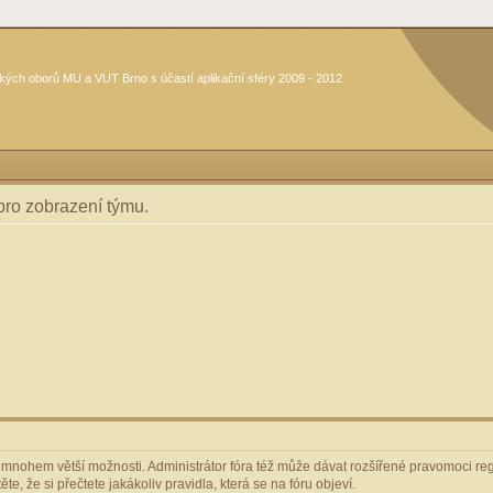
kých oborů MU a VUT Brno s účastí aplikační sféry 2009 - 2012
 pro zobrazení týmu.
m mnohem větší možnosti. Administrátor fóra též může dávat rozšířené pravomoci regi
e, že si přečtete jakákoliv pravidla, která se na fóru objeví.