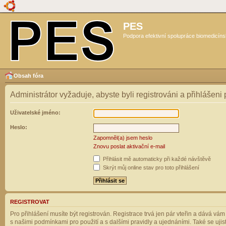
PES
Podpora efektivní spolupráce biomedicíns
Obsah fóra
Administrátor vyžaduje, abyste byli registrováni a přihlášeni
Uživatelské jméno:
Heslo:
Zapomněl(a) jsem heslo
Znovu poslat aktivační e-mail
Přihlásit mě automaticky při každé návštěvě
Skrýt můj online stav pro toto přihlášení
REGISTROVAT
Pro přihlášení musíte být registrován. Registrace trvá jen pár vteřin a dává vá
s našimi podmínkami pro použití a s dalšími pravidly a ujednáními. Také se ujistět