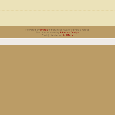
Powered by
phpBB
® Forum Software © phpBB Group
Pro Ubuntu style by
Ishimaru Design
Český překlad –
phpBB.cz