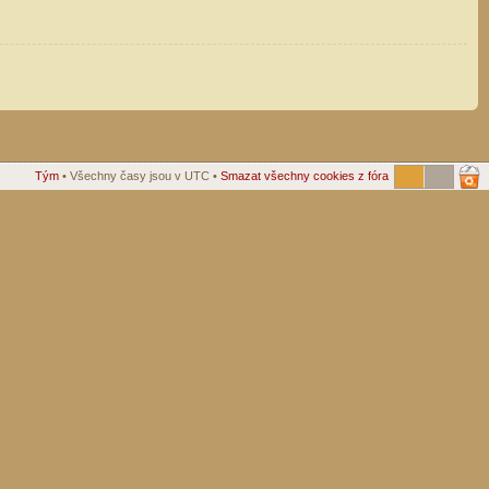
Tým
• Všechny časy jsou v UTC •
Smazat všechny cookies z fóra