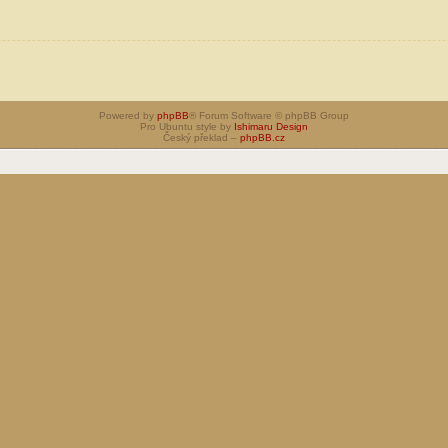
Powered by
phpBB
® Forum Software © phpBB Group
Pro Ubuntu style by
Ishimaru Design
Český překlad –
phpBB.cz