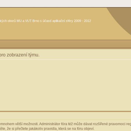
kých oborů MU a VUT Brno s účastí aplikační sféry 2009 - 2012
 pro zobrazení týmu.
m mnohem větší možnosti. Administrátor fóra též může dávat rozšířené pravomoci regi
e, že si přečtete jakákoliv pravidla, která se na fóru objeví.