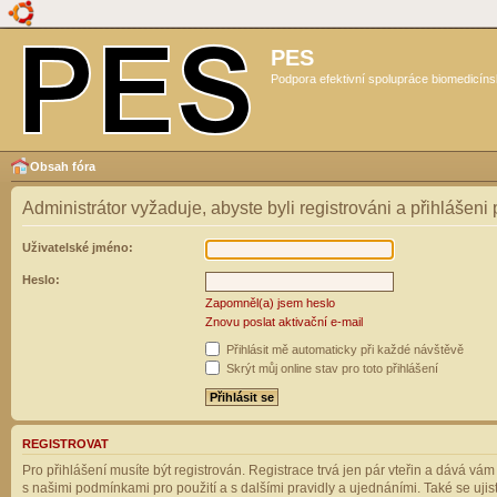
PES
Podpora efektivní spolupráce biomedicíns
Obsah fóra
Administrátor vyžaduje, abyste byli registrováni a přihlášeni
Uživatelské jméno:
Heslo:
Zapomněl(a) jsem heslo
Znovu poslat aktivační e-mail
Přihlásit mě automaticky při každé návštěvě
Skrýt můj online stav pro toto přihlášení
REGISTROVAT
Pro přihlášení musíte být registrován. Registrace trvá jen pár vteřin a dává vá
s našimi podmínkami pro použití a s dalšími pravidly a ujednáními. Také se ujistět