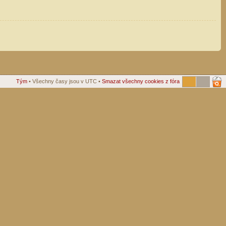
Tým
• Všechny časy jsou v UTC •
Smazat všechny cookies z fóra