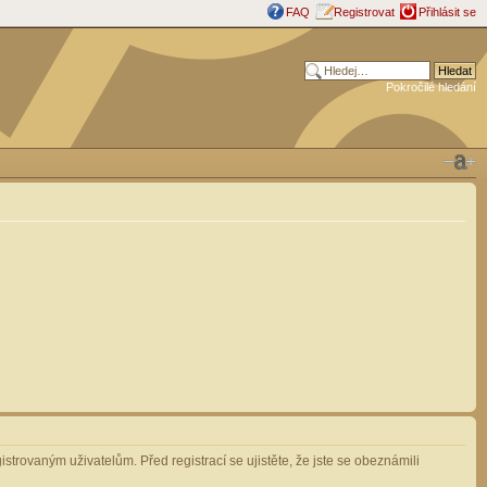
FAQ
Registrovat
Přihlásit se
Pokročilé hledání
strovaným uživatelům. Před registrací se ujistěte, že jste se obeznámili