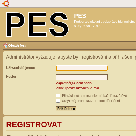
PES
Podpora efektivní spolupráce biomedicín
sféry 2009 - 2012
Obsah fóra
Administrátor vyžaduje, abyste byli registrováni a přihlášeni
Uživatelské jméno:
Heslo:
Zapomněl(a) jsem heslo
Znovu poslat aktivační e-mail
Přihlásit mě automaticky při každé návštěvě
Skrýt můj online stav pro toto přihlášení
REGISTROVAT