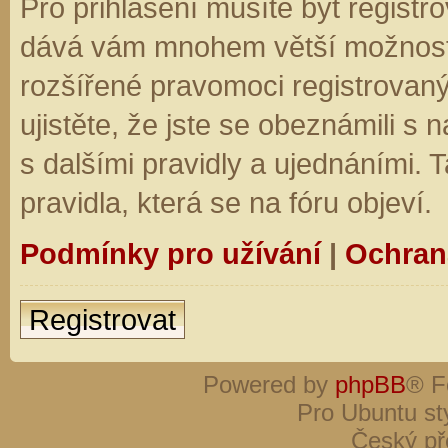
Pro přihlášení musíte být registro
dává vám mnohem větší možnosti.
rozšířené pravomoci registrovaný
ujistěte, že jste se obeznámili s
s dalšími pravidly a ujednáními. Ta
pravidla, která se na fóru objeví.
Podmínky pro užívání
|
Ochran
Registrovat
Powered by
phpBB
® F
Pro Ubuntu st
Český př