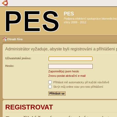
PES
Podpora efektivní spolupráce biomedicín
sféry 2009 - 2012
Obsah fóra
Administrátor vyžaduje, abyste byli registrováni a přihlášeni
Uživatelské jméno:
Heslo:
Zapomněl(a) jsem heslo
Znovu poslat aktivační e-mail
Přihlásit mě automaticky při každé návštěvě
Skrýt můj online stav pro toto přihlášení
REGISTROVAT