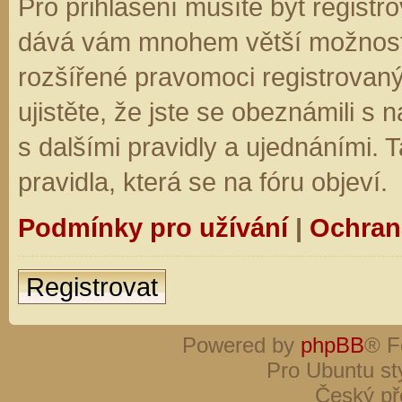
Pro přihlášení musíte být registro
dává vám mnohem větší možnosti.
rozšířené pravomoci registrovaný
ujistěte, že jste se obeznámili s
s dalšími pravidly a ujednáními. Ta
pravidla, která se na fóru objeví.
Podmínky pro užívání
|
Ochran
Registrovat
Powered by
phpBB
® F
Pro Ubuntu st
Český př