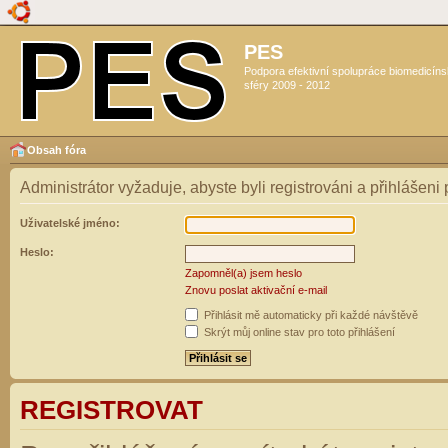
PES
Podpora efektivní spolupráce biomedicín
sféry 2009 - 2012
Obsah fóra
Administrátor vyžaduje, abyste byli registrováni a přihlášeni
Uživatelské jméno:
Heslo:
Zapomněl(a) jsem heslo
Znovu poslat aktivační e-mail
Přihlásit mě automaticky při každé návštěvě
Skrýt můj online stav pro toto přihlášení
REGISTROVAT