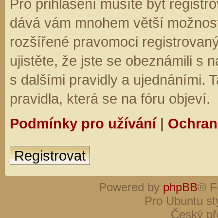
Pro přihlášení musíte být registro
dává vám mnohem větší možnosti.
rozšířené pravomoci registrovaný
ujistěte, že jste se obeznámili s
s dalšími pravidly a ujednáními. Ta
pravidla, která se na fóru objeví.
Podmínky pro užívání
|
Ochran
Registrovat
Powered by
phpBB
® F
Pro Ubuntu st
Český př