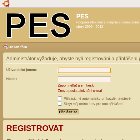
PES
Podpora efektivní spolupráce biomedicín
sféry 2009 - 2012
Obsah fóra
Administrátor vyžaduje, abyste byli registrováni a přihlášeni
Uživatelské jméno:
Heslo:
Zapomněl(a) jsem heslo
Znovu poslat aktivační e-mail
Přihlásit mě automaticky při každé návštěvě
Skrýt můj online stav pro toto přihlášení
REGISTROVAT