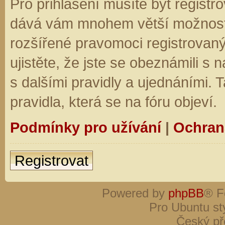
Pro přihlášení musíte být registro
dává vám mnohem větší možnosti.
rozšířené pravomoci registrovaný
ujistěte, že jste se obeznámili s
s dalšími pravidly a ujednáními. Ta
pravidla, která se na fóru objeví.
Podmínky pro užívání
|
Ochran
Registrovat
Powered by
phpBB
® F
Pro Ubuntu st
Český př