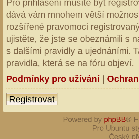
Pro přihlášení musíte být registro
dává vám mnohem větší možnosti.
rozšířené pravomoci registrovaný
ujistěte, že jste se obeznámili s
s dalšími pravidly a ujednáními. Ta
pravidla, která se na fóru objeví.
Podmínky pro užívání
|
Ochran
Registrovat
Powered by
phpBB
® F
Pro Ubuntu st
Český př