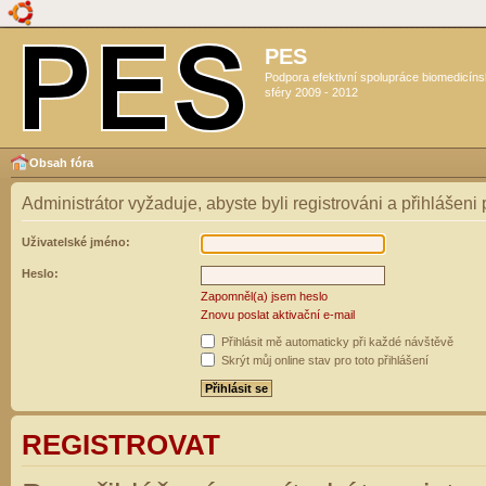
PES
Podpora efektivní spolupráce biomedicín
sféry 2009 - 2012
Obsah fóra
Administrátor vyžaduje, abyste byli registrováni a přihlášeni
Uživatelské jméno:
Heslo:
Zapomněl(a) jsem heslo
Znovu poslat aktivační e-mail
Přihlásit mě automaticky při každé návštěvě
Skrýt můj online stav pro toto přihlášení
REGISTROVAT