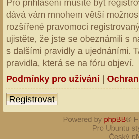
Pro přihlášení musíte být registro
dává vám mnohem větší možnosti.
rozšířené pravomoci registrovaný
ujistěte, že jste se obeznámili s
s dalšími pravidly a ujednáními. Ta
pravidla, která se na fóru objeví.
Podmínky pro užívání
|
Ochran
Registrovat
Powered by
phpBB
® F
Pro Ubuntu st
Český př