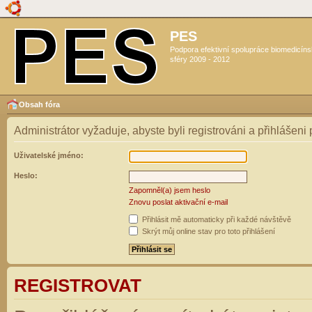
PES
Podpora efektivní spolupráce biomedicín
sféry 2009 - 2012
Obsah fóra
Administrátor vyžaduje, abyste byli registrováni a přihlášeni
Uživatelské jméno:
Heslo:
Zapomněl(a) jsem heslo
Znovu poslat aktivační e-mail
Přihlásit mě automaticky při každé návštěvě
Skrýt můj online stav pro toto přihlášení
REGISTROVAT