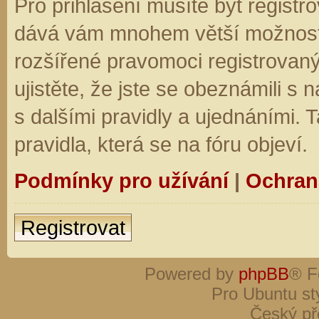
Pro přihlášení musíte být registro
dává vám mnohem větší možnosti.
rozšířené pravomoci registrovaný
ujistěte, že jste se obeznámili s
s dalšími pravidly a ujednáními. Ta
pravidla, která se na fóru objeví.
Podmínky pro užívání
|
Ochran
Registrovat
Powered by
phpBB
® F
Pro Ubuntu st
Český př