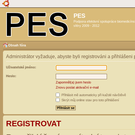
PES
Podpora efektivní spolupráce biomedicín
sféry 2009 - 2012
Obsah fóra
Administrátor vyžaduje, abyste byli registrováni a přihlášeni
Uživatelské jméno:
Heslo:
Zapomněl(a) jsem heslo
Znovu poslat aktivační e-mail
Přihlásit mě automaticky při každé návštěvě
Skrýt můj online stav pro toto přihlášení
REGISTROVAT