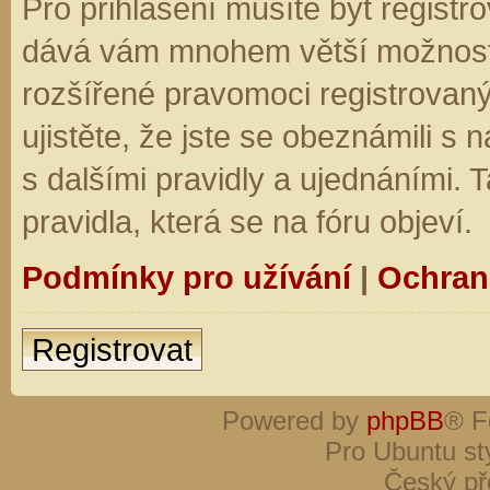
Pro přihlášení musíte být registro
dává vám mnohem větší možnosti.
rozšířené pravomoci registrovaný
ujistěte, že jste se obeznámili s
s dalšími pravidly a ujednáními. Ta
pravidla, která se na fóru objeví.
Podmínky pro užívání
|
Ochran
Registrovat
Powered by
phpBB
® F
Pro Ubuntu st
Český př