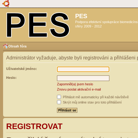
PES
Podpora efektivní spolupráce biomedicín
sféry 2009 - 2012
Obsah fóra
Administrátor vyžaduje, abyste byli registrováni a přihlášeni
Uživatelské jméno:
Heslo:
Zapomněl(a) jsem heslo
Znovu poslat aktivační e-mail
Přihlásit mě automaticky při každé návštěvě
Skrýt můj online stav pro toto přihlášení
REGISTROVAT