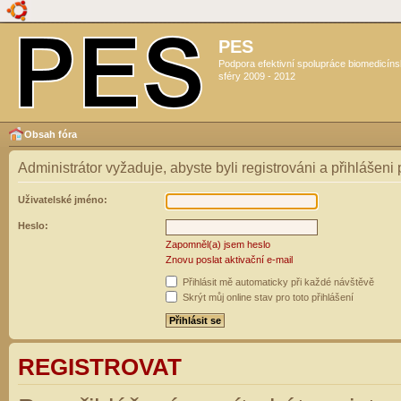
PES
Podpora efektivní spolupráce biomedicín
sféry 2009 - 2012
Obsah fóra
Administrátor vyžaduje, abyste byli registrováni a přihlášeni
Uživatelské jméno:
Heslo:
Zapomněl(a) jsem heslo
Znovu poslat aktivační e-mail
Přihlásit mě automaticky při každé návštěvě
Skrýt můj online stav pro toto přihlášení
REGISTROVAT