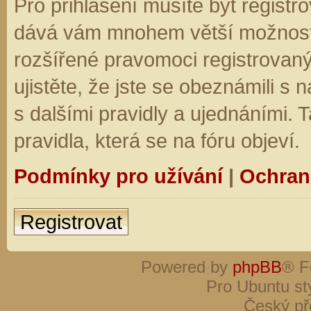
Pro přihlášení musíte být registro
dává vám mnohem větší možnosti.
rozšířené pravomoci registrovaný
ujistěte, že jste se obeznámili s
s dalšími pravidly a ujednáními. Ta
pravidla, která se na fóru objeví.
Podmínky pro užívání
|
Ochran
Registrovat
Powered by
phpBB
® F
Pro Ubuntu st
Český př