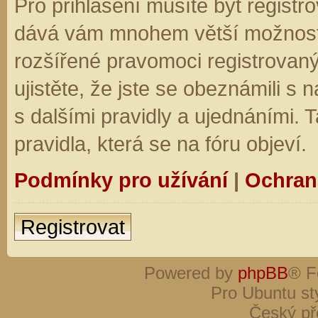
Pro přihlášení musíte být registro
dává vám mnohem větší možnosti.
rozšířené pravomoci registrovaný
ujistěte, že jste se obeznámili s
s dalšími pravidly a ujednáními. Ta
pravidla, která se na fóru objeví.
Podmínky pro užívání
|
Ochran
Registrovat
Powered by
phpBB
® F
Pro Ubuntu st
Český př