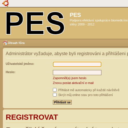
PES
Podpora efektivní spolupráce biomedicín
sféry 2009 - 2012
Obsah fóra
Administrátor vyžaduje, abyste byli registrováni a přihlášeni
Uživatelské jméno:
Heslo:
Zapomněl(a) jsem heslo
Znovu poslat aktivační e-mail
Přihlásit mě automaticky při každé návštěvě
Skrýt můj online stav pro toto přihlášení
REGISTROVAT