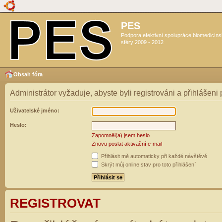
PES
Podpora efektivní spolupráce biomedicín
sféry 2009 - 2012
Obsah fóra
Administrátor vyžaduje, abyste byli registrováni a přihlášeni
Uživatelské jméno:
Heslo:
Zapomněl(a) jsem heslo
Znovu poslat aktivační e-mail
Přihlásit mě automaticky při každé návštěvě
Skrýt můj online stav pro toto přihlášení
REGISTROVAT