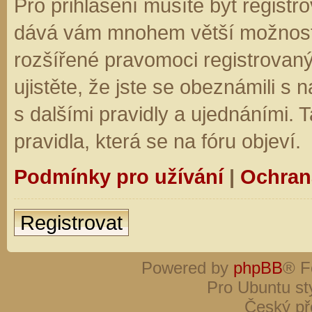
Pro přihlášení musíte být registro
dává vám mnohem větší možnosti.
rozšířené pravomoci registrovaný
ujistěte, že jste se obeznámili s
s dalšími pravidly a ujednáními. Ta
pravidla, která se na fóru objeví.
Podmínky pro užívání
|
Ochran
Registrovat
Powered by
phpBB
® F
Pro Ubuntu st
Český př