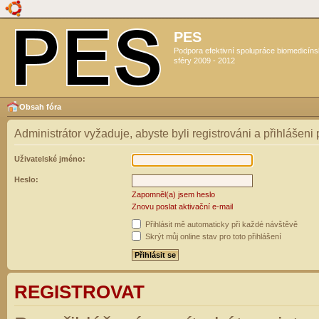
PES
Podpora efektivní spolupráce biomedicín
sféry 2009 - 2012
Obsah fóra
Administrátor vyžaduje, abyste byli registrováni a přihlášeni
Uživatelské jméno:
Heslo:
Zapomněl(a) jsem heslo
Znovu poslat aktivační e-mail
Přihlásit mě automaticky při každé návštěvě
Skrýt můj online stav pro toto přihlášení
REGISTROVAT