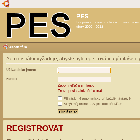
PES
Podpora efektivní spolupráce biomedicín
sféry 2009 - 2012
Obsah fóra
Administrátor vyžaduje, abyste byli registrováni a přihlášeni
Uživatelské jméno:
Heslo:
Zapomněl(a) jsem heslo
Znovu poslat aktivační e-mail
Přihlásit mě automaticky při každé návštěvě
Skrýt můj online stav pro toto přihlášení
REGISTROVAT