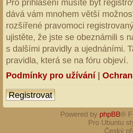
Pro přihlášení musíte být registro
dává vám mnohem větší možnosti.
rozšířené pravomoci registrovaný
ujistěte, že jste se obeznámili s
s dalšími pravidly a ujednáními. Ta
pravidla, která se na fóru objeví.
Podmínky pro užívání
|
Ochran
Registrovat
Powered by
phpBB
® F
Pro Ubuntu st
Český př