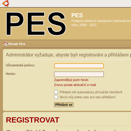
PES
Podpora efektivní spolupráce biomedicín
sféry 2009 - 2012
Obsah fóra
Administrátor vyžaduje, abyste byli registrováni a přihlášeni
Uživatelské jméno:
Heslo:
Zapomněl(a) jsem heslo
Znovu poslat aktivační e-mail
Přihlásit mě automaticky při každé návštěvě
Skrýt můj online stav pro toto přihlášení
REGISTROVAT