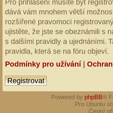
Pro přihlášení musíte být registro
dává vám mnohem větší možnosti.
rozšířené pravomoci registrovaný
ujistěte, že jste se obeznámili s
s dalšími pravidly a ujednáními. Ta
pravidla, která se na fóru objeví.
Podmínky pro užívání
|
Ochran
Registrovat
Powered by
phpBB
® F
Pro Ubuntu st
Český př