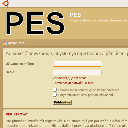
PES
Podpora efektivní spolupráce biomedicíns
Obsah fóra
Administrátor vyžaduje, abyste byli registrováni a přihlášeni
Uživatelské jméno:
Heslo:
Zapomněl(a) jsem heslo
Znovu poslat aktivační e-mail
Přihlásit mě automaticky při každé návštěvě
Skrýt můj online stav pro toto přihlášení
REGISTROVAT
Pro přihlášení musíte být registrován. Registrace trvá jen pár vteřin a dává vá
s našimi podmínkami pro použití a s dalšími pravidly a ujednáními. Také se ujistět