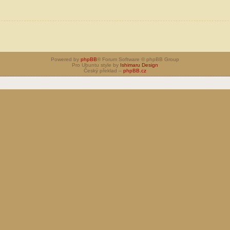
Powered by
phpBB
® Forum Software © phpBB Group
Pro Ubuntu style by
Ishimaru Design
Český překlad –
phpBB.cz