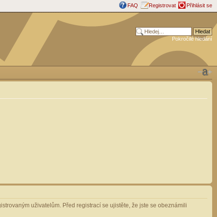
FAQ
Registrovat
Přihlásit se
Pokročilé hledání
strovaným uživatelům. Před registrací se ujistěte, že jste se obeznámili