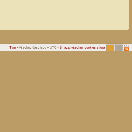
Tým
• Všechny časy jsou v UTC •
Smazat všechny cookies z fóra