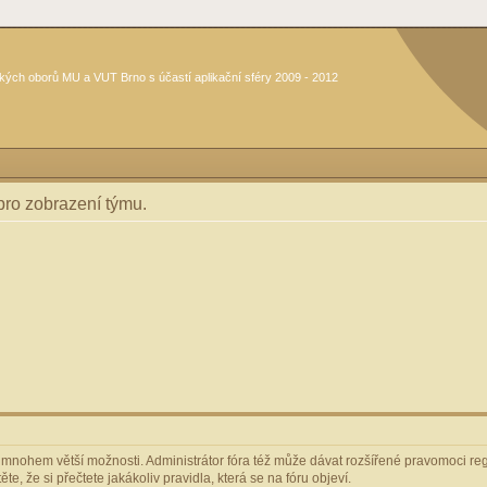
kých oborů MU a VUT Brno s účastí aplikační sféry 2009 - 2012
 pro zobrazení týmu.
m mnohem větší možnosti. Administrátor fóra též může dávat rozšířené pravomoci regi
e, že si přečtete jakákoliv pravidla, která se na fóru objeví.