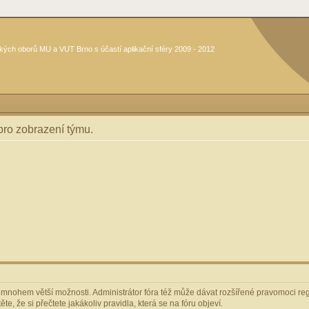
kých oborů MU a VUT Brno s účastí aplikační sféry 2009 - 2012
 pro zobrazení týmu.
m mnohem větší možnosti. Administrátor fóra též může dávat rozšířené pravomoci regi
e, že si přečtete jakákoliv pravidla, která se na fóru objeví.