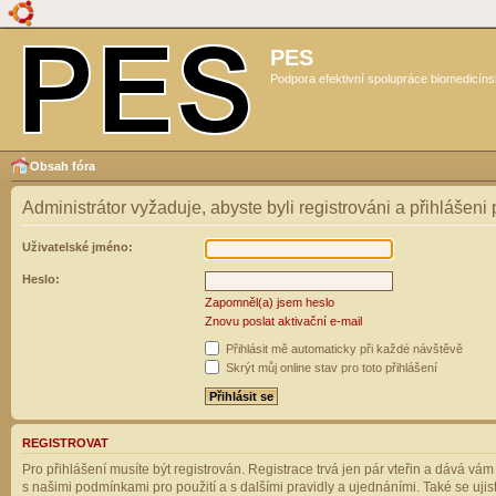
PES
Podpora efektivní spolupráce biomedicíns
Obsah fóra
Administrátor vyžaduje, abyste byli registrováni a přihlášeni
Uživatelské jméno:
Heslo:
Zapomněl(a) jsem heslo
Znovu poslat aktivační e-mail
Přihlásit mě automaticky při každé návštěvě
Skrýt můj online stav pro toto přihlášení
REGISTROVAT
Pro přihlášení musíte být registrován. Registrace trvá jen pár vteřin a dává vá
s našimi podmínkami pro použití a s dalšími pravidly a ujednáními. Také se ujistět