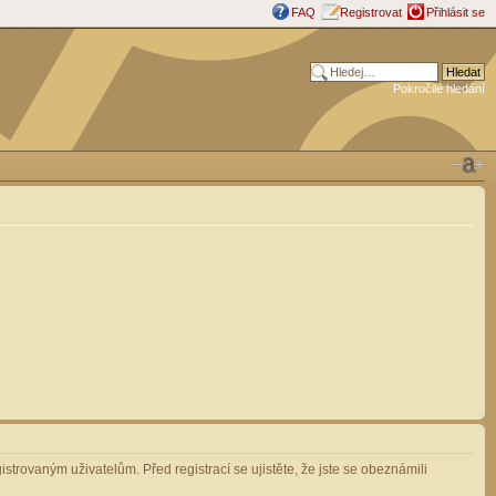
FAQ
Registrovat
Přihlásit se
Pokročilé hledání
strovaným uživatelům. Před registrací se ujistěte, že jste se obeznámili