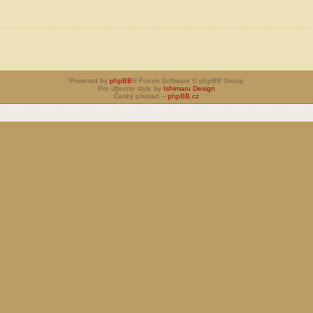
Powered by
phpBB
® Forum Software © phpBB Group
Pro Ubuntu style by
Ishimaru Design
Český překlad –
phpBB.cz