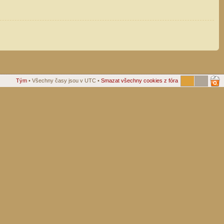
Tým
• Všechny časy jsou v UTC •
Smazat všechny cookies z fóra