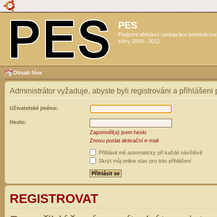
PES
Podpora efektivní spolupráce biomedicín
sféry 2009 - 2012
Obsah fóra
Administrátor vyžaduje, abyste byli registrováni a přihlášeni
Uživatelské jméno:
Heslo:
Zapomněl(a) jsem heslo
Znovu poslat aktivační e-mail
Přihlásit mě automaticky při každé návštěvě
Skrýt můj online stav pro toto přihlášení
REGISTROVAT