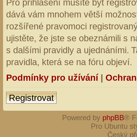
Pro přihlášení musíte být registro
dává vám mnohem větší možnosti.
rozšířené pravomoci registrovaný
ujistěte, že jste se obeznámili s
s dalšími pravidly a ujednáními. Ta
pravidla, která se na fóru objeví.
Podmínky pro užívání
|
Ochran
Registrovat
Powered by
phpBB
® F
Pro Ubuntu st
Český př