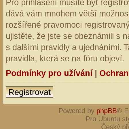
Pro přihlášení musíte být registro
dává vám mnohem větší možnosti.
rozšířené pravomoci registrovaný
ujistěte, že jste se obeznámili s
s dalšími pravidly a ujednáními. Ta
pravidla, která se na fóru objeví.
Podmínky pro užívání
|
Ochran
Registrovat
Powered by
phpBB
® F
Pro Ubuntu st
Český př