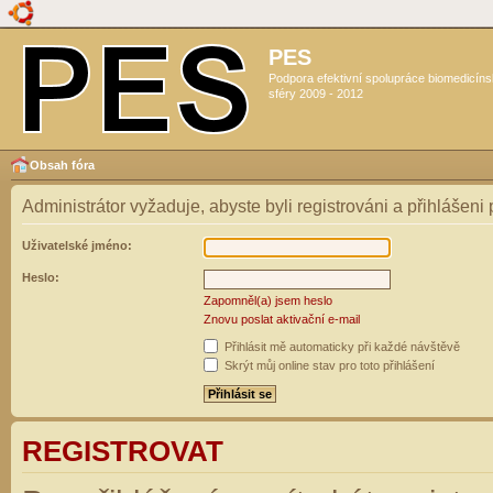
PES
Podpora efektivní spolupráce biomedicín
sféry 2009 - 2012
Obsah fóra
Administrátor vyžaduje, abyste byli registrováni a přihlášeni
Uživatelské jméno:
Heslo:
Zapomněl(a) jsem heslo
Znovu poslat aktivační e-mail
Přihlásit mě automaticky při každé návštěvě
Skrýt můj online stav pro toto přihlášení
REGISTROVAT