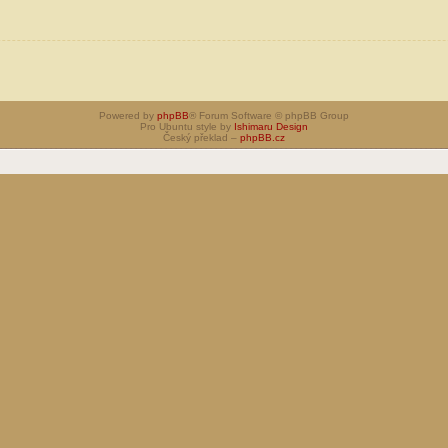
Powered by
phpBB
® Forum Software © phpBB Group
Pro Ubuntu style by
Ishimaru Design
Český překlad –
phpBB.cz