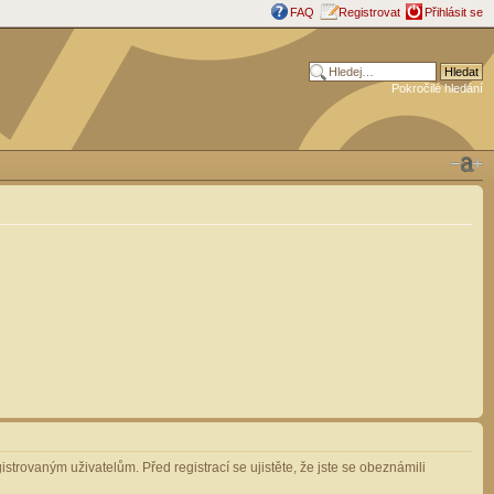
FAQ
Registrovat
Přihlásit se
Pokročilé hledání
strovaným uživatelům. Před registrací se ujistěte, že jste se obeznámili