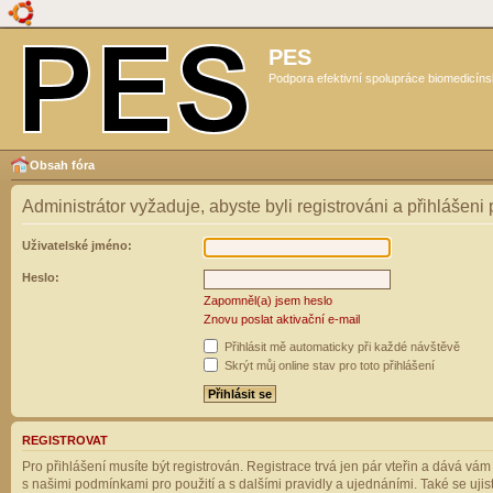
PES
Podpora efektivní spolupráce biomedicíns
Obsah fóra
Administrátor vyžaduje, abyste byli registrováni a přihlášeni
Uživatelské jméno:
Heslo:
Zapomněl(a) jsem heslo
Znovu poslat aktivační e-mail
Přihlásit mě automaticky při každé návštěvě
Skrýt můj online stav pro toto přihlášení
REGISTROVAT
Pro přihlášení musíte být registrován. Registrace trvá jen pár vteřin a dává vá
s našimi podmínkami pro použití a s dalšími pravidly a ujednáními. Také se ujistět