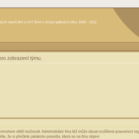
kých oborů MU a VUT Brno s účastí aplikační sféry 2009 - 2012
 pro zobrazení týmu.
m mnohem větší možnosti. Administrátor fóra též může dávat rozšířené pravomoci regi
e, že si přečtete jakákoliv pravidla, která se na fóru objeví.