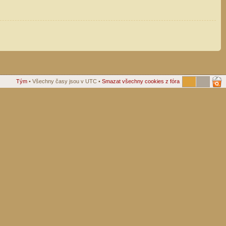
Tým
• Všechny časy jsou v UTC •
Smazat všechny cookies z fóra