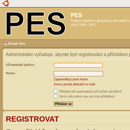
PES
Podpora efektivní spolupráce biomedicín
sféry 2009 - 2012
Obsah fóra
Administrátor vyžaduje, abyste byli registrováni a přihlášeni
Uživatelské jméno:
Heslo:
Zapomněl(a) jsem heslo
Znovu poslat aktivační e-mail
Přihlásit mě automaticky při každé návštěvě
Skrýt můj online stav pro toto přihlášení
REGISTROVAT