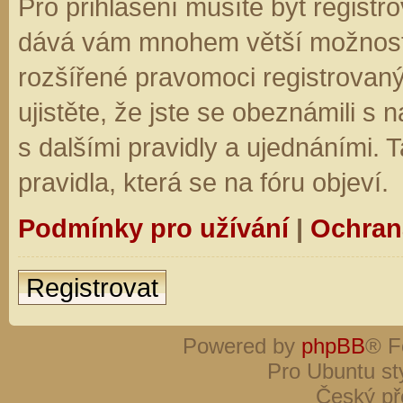
Pro přihlášení musíte být registro
dává vám mnohem větší možnosti.
rozšířené pravomoci registrovaný
ujistěte, že jste se obeznámili s
s dalšími pravidly a ujednáními. Ta
pravidla, která se na fóru objeví.
Podmínky pro užívání
|
Ochran
Registrovat
Powered by
phpBB
® F
Pro Ubuntu st
Český př