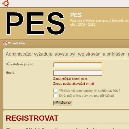
PES
Podpora efektivní spolupráce biomedicín
sféry 2009 - 2012
Obsah fóra
Administrátor vyžaduje, abyste byli registrováni a přihlášeni
Uživatelské jméno:
Heslo:
Zapomněl(a) jsem heslo
Znovu poslat aktivační e-mail
Přihlásit mě automaticky při každé návštěvě
Skrýt můj online stav pro toto přihlášení
REGISTROVAT