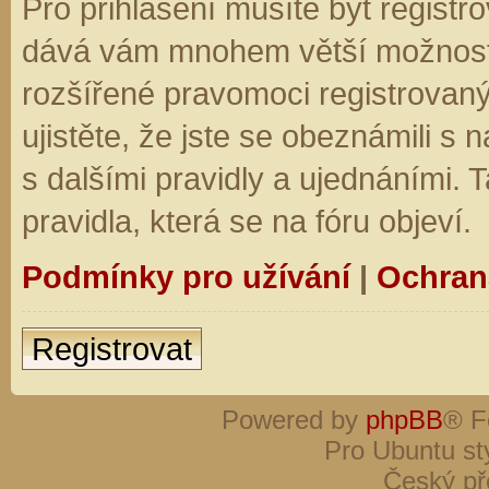
Pro přihlášení musíte být registro
dává vám mnohem větší možnosti.
rozšířené pravomoci registrovaný
ujistěte, že jste se obeznámili s
s dalšími pravidly a ujednáními. Ta
pravidla, která se na fóru objeví.
Podmínky pro užívání
|
Ochran
Registrovat
Powered by
phpBB
® F
Pro Ubuntu st
Český př