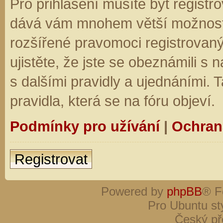
Pro přihlášení musíte být registro
dává vám mnohem větší možnosti.
rozšířené pravomoci registrovaný
ujistěte, že jste se obeznámili s
s dalšími pravidly a ujednáními. Ta
pravidla, která se na fóru objeví.
Podmínky pro užívání
|
Ochran
Registrovat
Powered by
phpBB
® F
Pro Ubuntu st
Český př