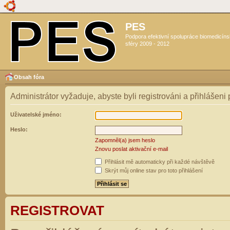
PES
Podpora efektivní spolupráce biomedicín
sféry 2009 - 2012
Obsah fóra
Administrátor vyžaduje, abyste byli registrováni a přihlášeni
Uživatelské jméno:
Heslo:
Zapomněl(a) jsem heslo
Znovu poslat aktivační e-mail
Přihlásit mě automaticky při každé návštěvě
Skrýt můj online stav pro toto přihlášení
REGISTROVAT