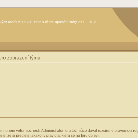
kých oborů MU a VUT Brno s účastí aplikační sféry 2009 - 2012
 pro zobrazení týmu.
m mnohem větší možnosti. Administrátor fóra též může dávat rozšířené pravomoci regi
e, že si přečtete jakákoliv pravidla, která se na fóru objeví.