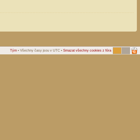
Tým
• Všechny časy jsou v UTC •
Smazat všechny cookies z fóra