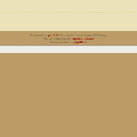
Powered by
phpBB
® Forum Software © phpBB Group
Pro Ubuntu style by
Ishimaru Design
Český překlad –
phpBB.cz