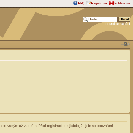
FAQ
Registrovat
Přihlásit se
Pokročilé hledání
strovaným uživatelům. Před registrací se ujistěte, že jste se obeznámili