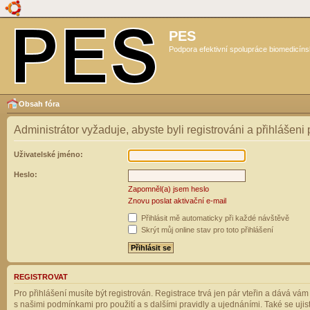
PES
Podpora efektivní spolupráce biomedicíns
Obsah fóra
Administrátor vyžaduje, abyste byli registrováni a přihlášeni
Uživatelské jméno:
Heslo:
Zapomněl(a) jsem heslo
Znovu poslat aktivační e-mail
Přihlásit mě automaticky při každé návštěvě
Skrýt můj online stav pro toto přihlášení
REGISTROVAT
Pro přihlášení musíte být registrován. Registrace trvá jen pár vteřin a dává vá
s našimi podmínkami pro použití a s dalšími pravidly a ujednáními. Také se ujistět