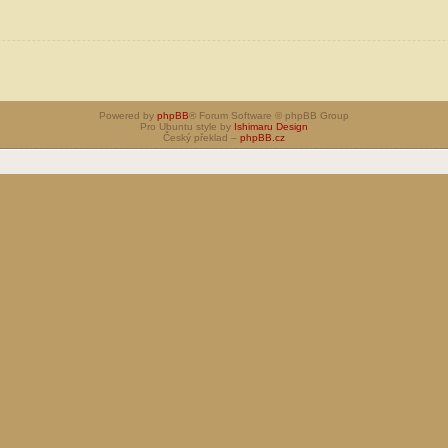
Powered by
phpBB
® Forum Software © phpBB Group
Pro Ubuntu style by
Ishimaru Design
Český překlad –
phpBB.cz