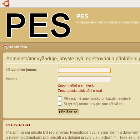
PES
Podpora efektivní spolupráce biomedicíns
Obsah fóra
Administrátor vyžaduje, abyste byli registrováni a přihlášeni
Uživatelské jméno:
Heslo:
Zapomněl(a) jsem heslo
Znovu poslat aktivační e-mail
Přihlásit mě automaticky při každé návštěvě
Skrýt můj online stav pro toto přihlášení
REGISTROVAT
Pro přihlášení musíte být registrován. Registrace trvá jen pár vteřin a dává vá
s našimi podmínkami pro použití a s dalšími pravidly a ujednáními. Také se ujistět