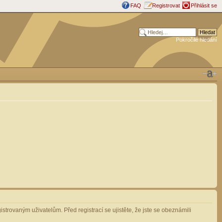
FAQ
Registrovat
Přihlásit se
Pokročilé hledání
strovaným uživatelům. Před registrací se ujistěte, že jste se obeznámili