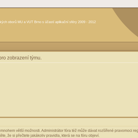
kých oborů MU a VUT Brno s účastí aplikační sféry 2009 - 2012
 pro zobrazení týmu.
m mnohem větší možnosti. Administrátor fóra též může dávat rozšířené pravomoci regi
e, že si přečtete jakákoliv pravidla, která se na fóru objeví.