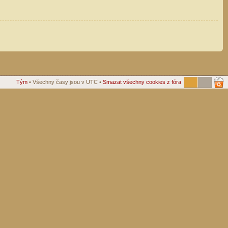
Tým
• Všechny časy jsou v UTC •
Smazat všechny cookies z fóra