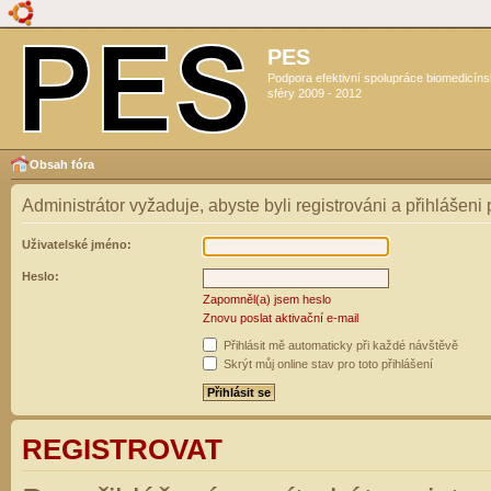
PES
Podpora efektivní spolupráce biomedicín
sféry 2009 - 2012
Obsah fóra
Administrátor vyžaduje, abyste byli registrováni a přihlášeni
Uživatelské jméno:
Heslo:
Zapomněl(a) jsem heslo
Znovu poslat aktivační e-mail
Přihlásit mě automaticky při každé návštěvě
Skrýt můj online stav pro toto přihlášení
REGISTROVAT