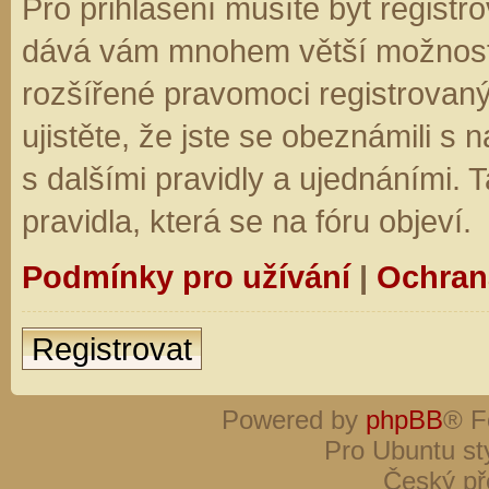
Pro přihlášení musíte být registro
dává vám mnohem větší možnosti.
rozšířené pravomoci registrovaný
ujistěte, že jste se obeznámili s
s dalšími pravidly a ujednáními. Ta
pravidla, která se na fóru objeví.
Podmínky pro užívání
|
Ochran
Registrovat
Powered by
phpBB
® F
Pro Ubuntu st
Český př