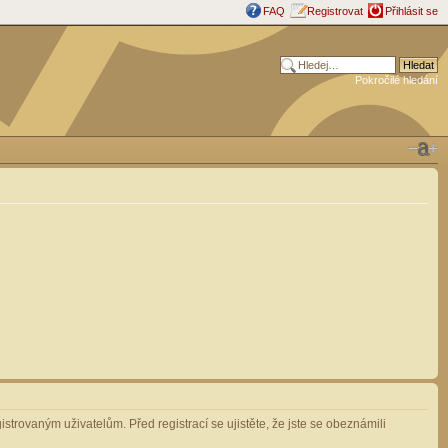
FAQ
Registrovat
Přihlásit se
Pokročilé hledání
strovaným uživatelům. Před registrací se ujistěte, že jste se obeznámili