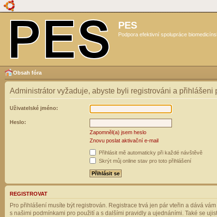
PES
Podpora efektivní spolupráce biomedicíns
Obsah fóra
Administrátor vyžaduje, abyste byli registrováni a přihlášeni
Uživatelské jméno:
Heslo:
Zapomněl(a) jsem heslo
Znovu poslat aktivační e-mail
Přihlásit mě automaticky při každé návštěvě
Skrýt můj online stav pro toto přihlášení
REGISTROVAT
Pro přihlášení musíte být registrován. Registrace trvá jen pár vteřin a dává vá
s našimi podmínkami pro použití a s dalšími pravidly a ujednáními. Také se ujistět