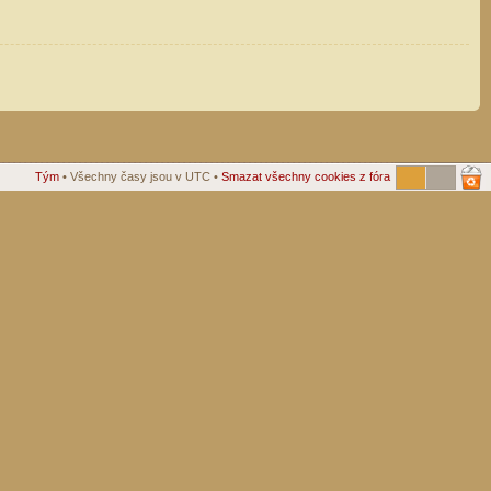
Tým
• Všechny časy jsou v UTC •
Smazat všechny cookies z fóra