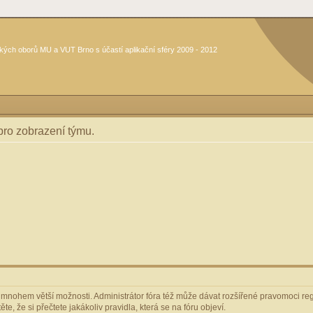
kých oborů MU a VUT Brno s účastí aplikační sféry 2009 - 2012
 pro zobrazení týmu.
m mnohem větší možnosti. Administrátor fóra též může dávat rozšířené pravomoci regi
e, že si přečtete jakákoliv pravidla, která se na fóru objeví.