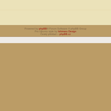
Powered by
phpBB
® Forum Software © phpBB Group
Pro Ubuntu style by
Ishimaru Design
Český překlad –
phpBB.cz