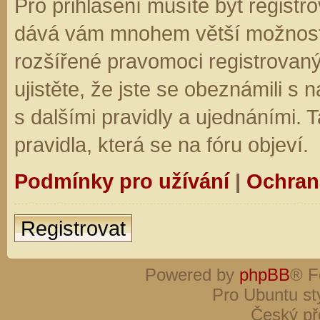
Pro přihlášení musíte být registro
dává vám mnohem větší možnosti.
rozšířené pravomoci registrovaný
ujistěte, že jste se obeznámili s
s dalšími pravidly a ujednáními. Ta
pravidla, která se na fóru objeví.
Podmínky pro užívání
|
Ochran
Registrovat
Powered by
phpBB
® F
Pro Ubuntu st
Český př