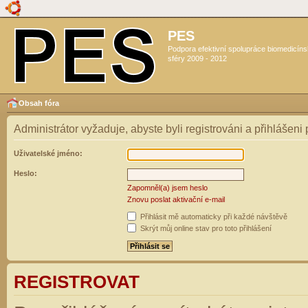
PES
Podpora efektivní spolupráce biomedicín
sféry 2009 - 2012
Obsah fóra
Administrátor vyžaduje, abyste byli registrováni a přihlášeni
Uživatelské jméno:
Heslo:
Zapomněl(a) jsem heslo
Znovu poslat aktivační e-mail
Přihlásit mě automaticky při každé návštěvě
Skrýt můj online stav pro toto přihlášení
REGISTROVAT