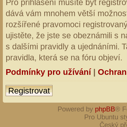
Pro přihlášení musíte být registro
dává vám mnohem větší možnosti.
rozšířené pravomoci registrovaný
ujistěte, že jste se obeznámili s
s dalšími pravidly a ujednáními. Ta
pravidla, která se na fóru objeví.
Podmínky pro užívání
|
Ochran
Registrovat
Powered by
phpBB
® F
Pro Ubuntu st
Český př