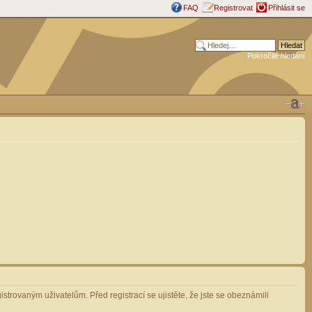
FAQ
Registrovat
Přihlásit se
Pokročilé hledání
strovaným uživatelům. Před registrací se ujistěte, že jste se obeznámili