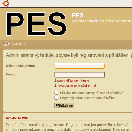
PES
Podpora efektivní spolupráce biomedicíns
Obsah fóra
Administrátor vyžaduje, abyste byli registrováni a přihlášeni
Uživatelské jméno:
Heslo:
Zapomněl(a) jsem heslo
Znovu poslat aktivační e-mail
Přihlásit mě automaticky při každé návštěvě
Skrýt můj online stav pro toto přihlášení
REGISTROVAT
Pro přihlášení musíte být registrován. Registrace trvá jen pár vteřin a dává vá
s našimi podmínkami pro použití a s dalšími pravidly a ujednáními. Také se ujistět