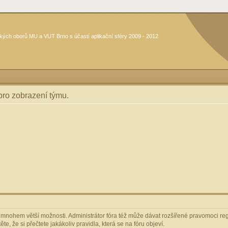
kých oborů MU a VUT Brno s účastí aplikační sféry 2009 - 2012
 pro zobrazení týmu.
m mnohem větší možnosti. Administrátor fóra též může dávat rozšířené pravomoci regi
e, že si přečtete jakákoliv pravidla, která se na fóru objeví.