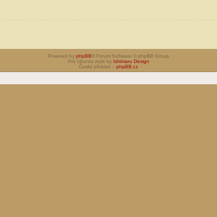
Powered by
phpBB
® Forum Software © phpBB Group
Pro Ubuntu style by
Ishimaru Design
Český překlad –
phpBB.cz