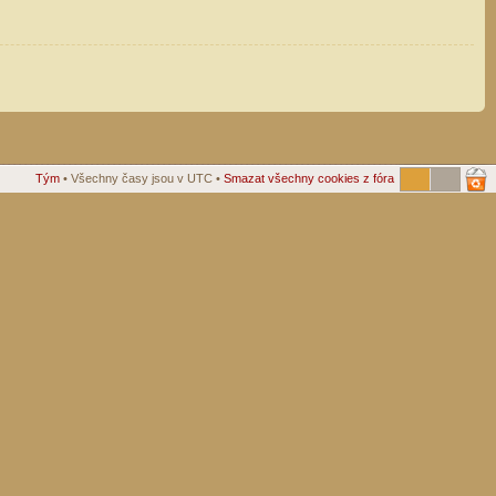
Tým
• Všechny časy jsou v UTC •
Smazat všechny cookies z fóra