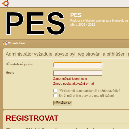
PES
Podpora efektivní spolupráce biomedicín
sféry 2009 - 2012
Obsah fóra
Administrátor vyžaduje, abyste byli registrováni a přihlášeni
Uživatelské jméno:
Heslo:
Zapomněl(a) jsem heslo
Znovu poslat aktivační e-mail
Přihlásit mě automaticky při každé návštěvě
Skrýt můj online stav pro toto přihlášení
REGISTROVAT