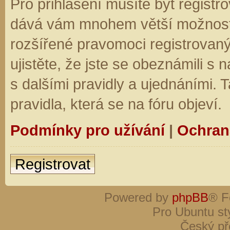
Pro přihlášení musíte být registro
dává vám mnohem větší možnosti.
rozšířené pravomoci registrovaný
ujistěte, že jste se obeznámili s
s dalšími pravidly a ujednáními. Ta
pravidla, která se na fóru objeví.
Podmínky pro užívání
|
Ochran
Registrovat
Powered by
phpBB
® F
Pro Ubuntu st
Český př