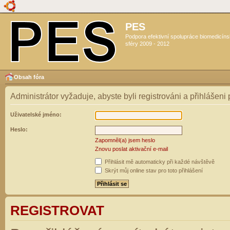
PES
Podpora efektivní spolupráce biomedicín
sféry 2009 - 2012
Obsah fóra
Administrátor vyžaduje, abyste byli registrováni a přihlášeni
Uživatelské jméno:
Heslo:
Zapomněl(a) jsem heslo
Znovu poslat aktivační e-mail
Přihlásit mě automaticky při každé návštěvě
Skrýt můj online stav pro toto přihlášení
REGISTROVAT