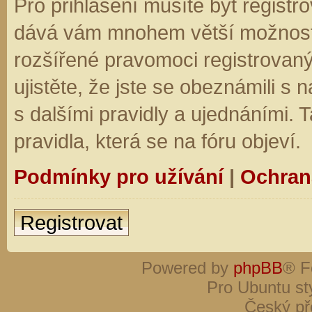
Pro přihlášení musíte být registro
dává vám mnohem větší možnosti.
rozšířené pravomoci registrovaný
ujistěte, že jste se obeznámili s
s dalšími pravidly a ujednáními. Ta
pravidla, která se na fóru objeví.
Podmínky pro užívání
|
Ochran
Registrovat
Powered by
phpBB
® F
Pro Ubuntu st
Český př