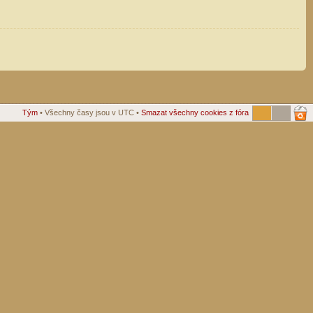
Tým
• Všechny časy jsou v UTC •
Smazat všechny cookies z fóra