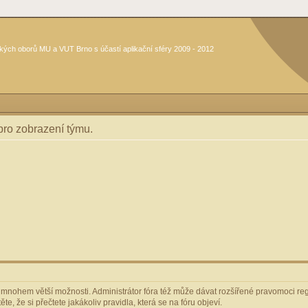
kých oborů MU a VUT Brno s účastí aplikační sféry 2009 - 2012
 pro zobrazení týmu.
m mnohem větší možnosti. Administrátor fóra též může dávat rozšířené pravomoci regi
e, že si přečtete jakákoliv pravidla, která se na fóru objeví.