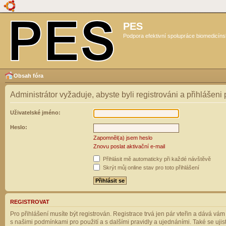
PES
Podpora efektivní spolupráce biomedicíns
Obsah fóra
Administrátor vyžaduje, abyste byli registrováni a přihlášeni
Uživatelské jméno:
Heslo:
Zapomněl(a) jsem heslo
Znovu poslat aktivační e-mail
Přihlásit mě automaticky při každé návštěvě
Skrýt můj online stav pro toto přihlášení
REGISTROVAT
Pro přihlášení musíte být registrován. Registrace trvá jen pár vteřin a dává vá
s našimi podmínkami pro použití a s dalšími pravidly a ujednáními. Také se ujistět