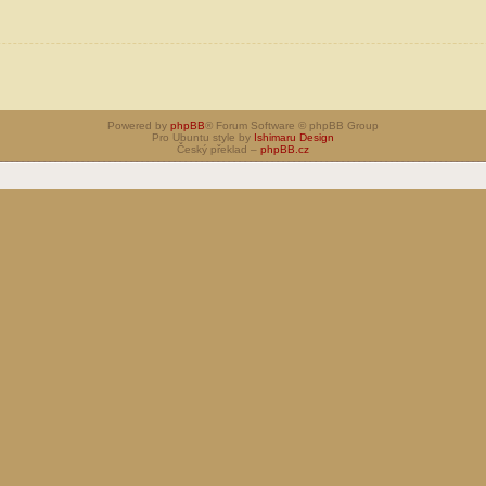
Powered by
phpBB
® Forum Software © phpBB Group
Pro Ubuntu style by
Ishimaru Design
Český překlad –
phpBB.cz