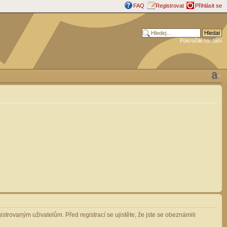
FAQ
Registrovat
Přihlásit se
Pokročilé hledání
strovaným uživatelům. Před registrací se ujistěte, že jste se obeznámili