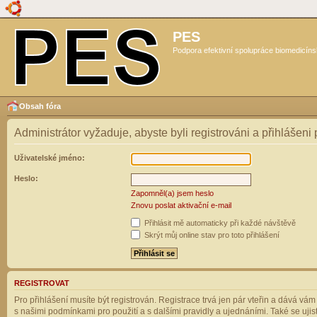
PES
Podpora efektivní spolupráce biomedicíns
Obsah fóra
Administrátor vyžaduje, abyste byli registrováni a přihlášeni
Uživatelské jméno:
Heslo:
Zapomněl(a) jsem heslo
Znovu poslat aktivační e-mail
Přihlásit mě automaticky při každé návštěvě
Skrýt můj online stav pro toto přihlášení
REGISTROVAT
Pro přihlášení musíte být registrován. Registrace trvá jen pár vteřin a dává vá
s našimi podmínkami pro použití a s dalšími pravidly a ujednáními. Také se ujistět