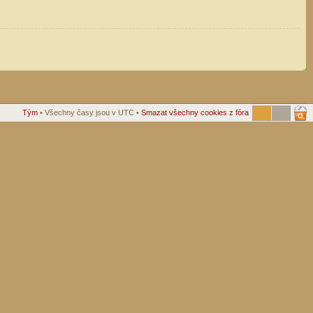
Tým
• Všechny časy jsou v UTC •
Smazat všechny cookies z fóra