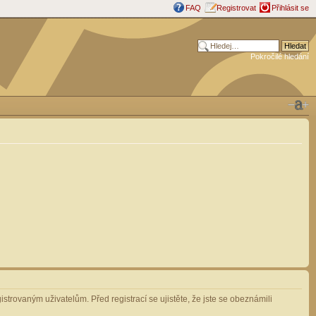
FAQ
Registrovat
Přihlásit se
Pokročilé hledání
strovaným uživatelům. Před registrací se ujistěte, že jste se obeznámili