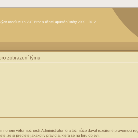
kých oborů MU a VUT Brno s účastí aplikační sféry 2009 - 2012
 pro zobrazení týmu.
m mnohem větší možnosti. Administrátor fóra též může dávat rozšířené pravomoci regi
e, že si přečtete jakákoliv pravidla, která se na fóru objeví.