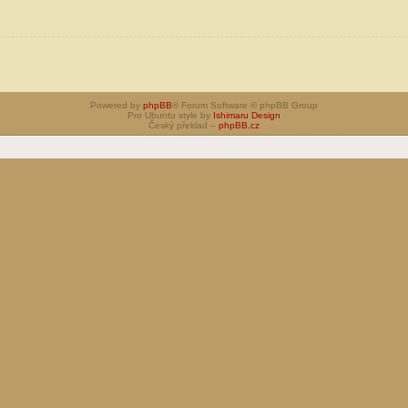
Powered by
phpBB
® Forum Software © phpBB Group
Pro Ubuntu style by
Ishimaru Design
Český překlad –
phpBB.cz